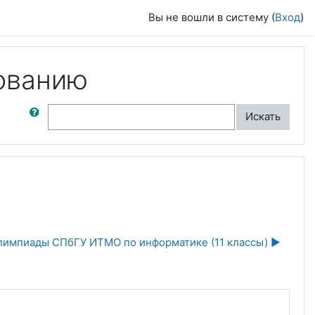
Вы не вошли в систему (
Вход
)
ованию
ск по форумам
Искать
олимпиады СПбГУ ИТМО по информатике (11 классы) ▶︎