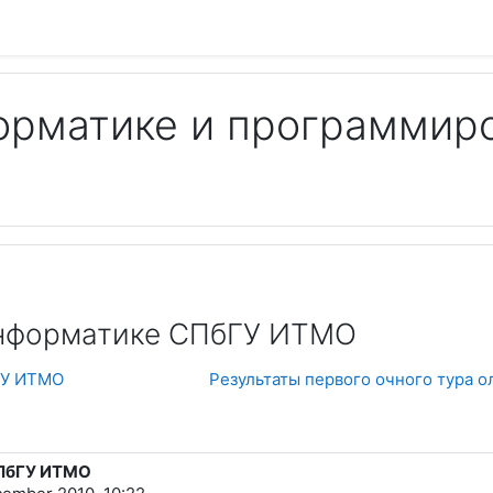
орматике и программир
Пои
информатике СПбГУ ИТМО
ГУ ИТМО
Результаты первого очного тура 
СПбГУ ИТМО