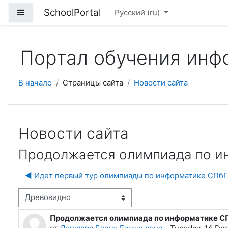
Перейти к основному содержанию
SchoolPortal
Боковая панель
Русский ‎(ru)‎
Портал обучения инф
В начало
Страницы сайта
Новости сайта
Новости сайта
Продолжается олимпиада по 
◀︎ Идет первый тур олимпиады по информатике СПб
м отображения
Продолжается олимпиада по информатике 
Количество ответов: 0