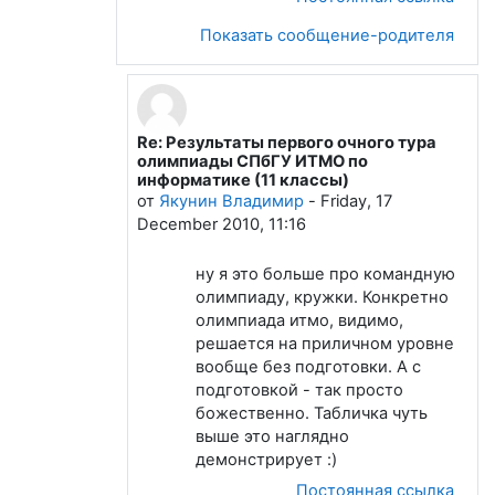
Показать сообщение-родителя
Re: Результаты первого очного тура
В ответ на Лапшева Елена Евгеньевна
олимпиады СПбГУ ИТМО по
информатике (11 классы)
от
Якунин Владимир
-
Friday, 17
December 2010, 11:16
ну я это больше про командную
олимпиаду, кружки. Конкретно
олимпиада итмо, видимо,
решается на приличном уровне
вообще без подготовки. А с
подготовкой - так просто
божественно. Табличка чуть
выше это наглядно
демонстрирует :)
Постоянная ссылка