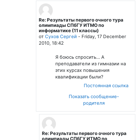
Re: Результаты первого очного тура
В ответ на Лапшева Елена Евгеньевна
олимпиады СПбГУ ИТМО по
информатике (11 классы)
от
Сухов Сергей
-
Friday, 17 December
2010, 18:42
Я боюсь спросить... А
преподаватели из гимназии на
этих курсах повышения
квалификации были?
Постоянная ссылка
Показать сообщение-
родителя
Re: Результаты первого очного тура
В ответ на Сухов Сергей
олимпиады СПбГУ ИТМО по