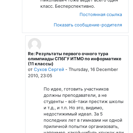
класс. Бесперспективно.
Постоянная ссылка
Показать сообщение-родителя
Re: Результаты первого очного тура
В ответ на Якунин Владимир
олимпиады СПбГУ ИТМО по информатике
(11 классы)
от
Сухов Сергей
-
Thursday, 16 December
2010, 23:05
По идее, готовить участников
должны преподаватели, а не
студенты - всё-таки престиж школы
и т.д., и т.п. Но это, видимо,
недостижимый идеал. За 5
последних лет в гимназии ни одной
приличной попытки организовать,
например, какой-нибудь кружок или