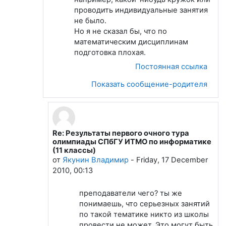
проводить индивидуальные занятия
не было.
Но я не сказал бы, что по
математическим дисциплинам
подготовка плохая.
Постоянная ссылка
Показать сообщение-родителя
Re: Результаты первого очного тура
В ответ на Сухов Сергей
олимпиады СПбГУ ИТМО по информатике
(11 классы)
от
Якунин Владимир
-
Friday, 17 December
2010, 00:13
преподаватели чего? ты же
понимаешь, что серьезных занятий
по такой тематике никто из школы
провести не может. Это могут быть