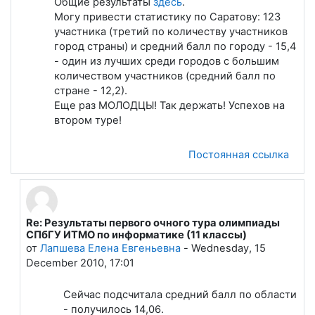
Общие результаты
здесь
.
Могу привести статистику по Саратову: 123
участника (третий по количеству участников
город страны) и средний балл по городу - 15,4
- один из лучших среди городов с большим
количеством участников (средний балл по
стране - 12,2).
Еще раз МОЛОДЦЫ! Так держать! Успехов на
втором туре!
Постоянная ссылка
Re: Результаты первого очного тура олимпиады
В ответ на Лапшева Елена Евгеньевна
СПбГУ ИТМО по информатике (11 классы)
от
Лапшева Елена Евгеньевна
-
Wednesday, 15
December 2010, 17:01
Сейчас подсчитала средний балл по области
- получилось 14,06.