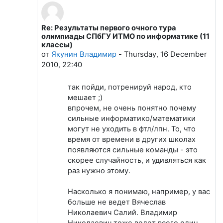
Re: Результаты первого очного тура
В ответ на Сухов Сергей
олимпиады СПбГУ ИТМО по информатике (11
классы)
от
Якунин Владимир
-
Thursday, 16 December
2010, 22:40
так пойди, потренируй народ, кто
мешает ;)
впрочем, не очень понятно почему
сильные информатико/математики
могут не уходить в фтл/лпн. То, что
время от времени в других школах
появляются сильные команды - это
скорее случайность, и удивляться как
раз нужно этому.
Насколько я понимаю, например, у вас
больше не ведет Вячеслав
Николаевич Салий. Владимир
Николаевич тоже ведет всего один