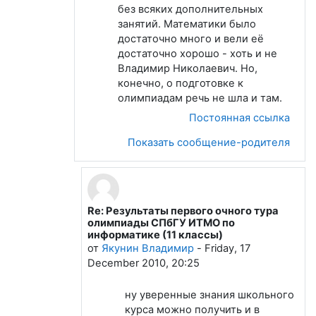
без всяких дополнительных
занятий. Математики было
достаточно много и вели её
достаточно хорошо - хоть и не
Владимир Николаевич. Но,
конечно, о подготовке к
олимпиадам речь не шла и там.
Постоянная ссылка
Показать сообщение-родителя
Re: Результаты первого очного тура
В ответ на Сухов Сергей
олимпиады СПбГУ ИТМО по
информатике (11 классы)
от
Якунин Владимир
-
Friday, 17
December 2010, 20:25
ну уверенные знания школьного
курса можно получить и в