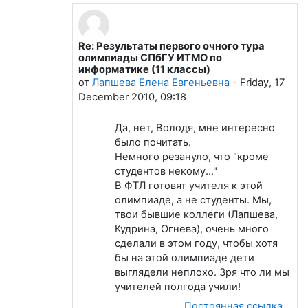
Re: Результаты первого очного тура
В ответ на Якунин Владимир
олимпиады СПбГУ ИТМО по
информатике (11 классы)
от
Лапшева Елена Евгеньевна
-
Friday, 17
December 2010, 09:18
Да, нет, Володя, мне интересно
было почитать.
Немного резануло, что "кроме
студентов некому..."
В ФТЛ готовят учителя к этой
олимпиаде, а не студенты. Мы,
твои бывшие коллеги (Лапшева,
Кудрина, Огнева), очень много
сделали в этом году, чтобы хотя
бы на этой олимпиаде дети
выглядели неплохо. Зря что ли мы
учителей полгода учили!
Постоянная ссылка