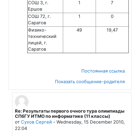
СОШ 3, г.
1
7
Ершов
СОШ 72, г.
1
0
Саратов
Физико-
49
19,47
технический
лицей, г.
Саратов
Постоянная ссылка
Показать сообщение-родителя
Re: Результаты первого очного тура олимпиады
В ответ на Лапшева Елена Евгеньевна
СПбГУ ИТМО по информатике (11 классы)
от
Сухов Сергей
-
Wednesday, 15 December 2010,
22:04