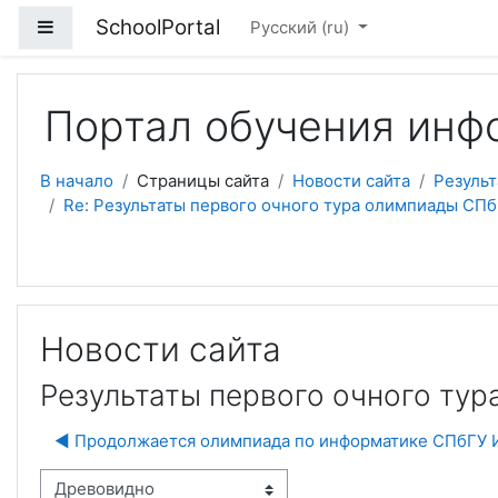
Перейти к основному содержанию
SchoolPortal
Боковая панель
Русский ‎(ru)‎
Портал обучения инф
В начало
Страницы сайта
Новости сайта
Результ
Re: Результаты первого очного тура олимпиады СПб
Новости сайта
Результаты первого очного ту
◀︎ Продолжается олимпиада по информатике СПбГУ
м отображения