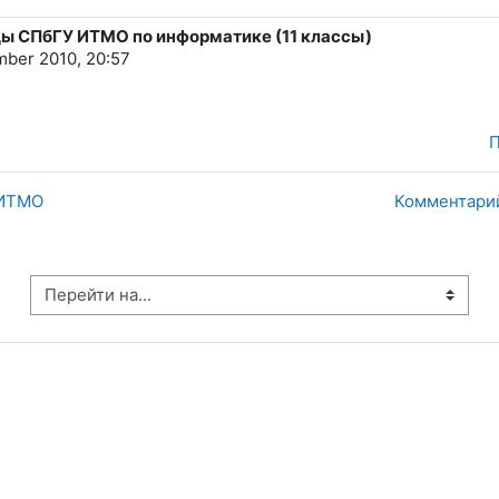
ады СПбГУ ИТМО по информатике (11 классы)
mber 2010, 20:57
П
 ИТМО
Комментарий
рейти на...