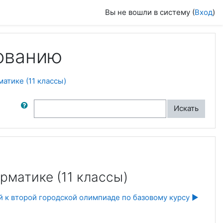
Вы не вошли в систему (
Вход
)
ованию
атике (11 классы)
ск по форумам
Искать
матике (11 классы)
 к второй городской олимпиаде по базовому курсу ▶︎