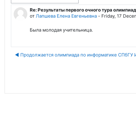
Re: Результаты первого очного тура олимпи
Количество ответов: 0
от
Лапшева Елена Евгеньевна
-
Friday, 17 Dece
Была молодая учительница.
◀︎ Продолжается олимпиада по информатике СПбГУ
Пе