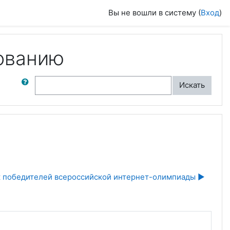
Вы не вошли в систему (
Вход
)
ованию
ск по форумам
Искать
 победителей всероссийской интернет-олимпиады ▶︎