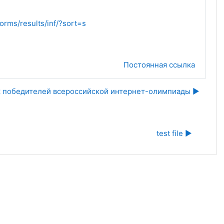
forms/results/inf/?sort=s
Постоянная ссылка
 победителей всероссийской интернет-олимпиады ▶︎
test file ▶︎