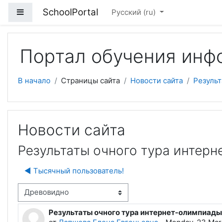
Перейти к основному содержанию
SchoolPortal
Боковая панель
Русский ‎(ru)‎
Портал обучения инф
В начало
Страницы сайта
Новости сайта
Резуль
Новости сайта
Результаты очного тура интер
◀︎ Тысячный пользователь!
м отображения
Результаты очного тура интернет-олимпиады
Количество ответов: 0