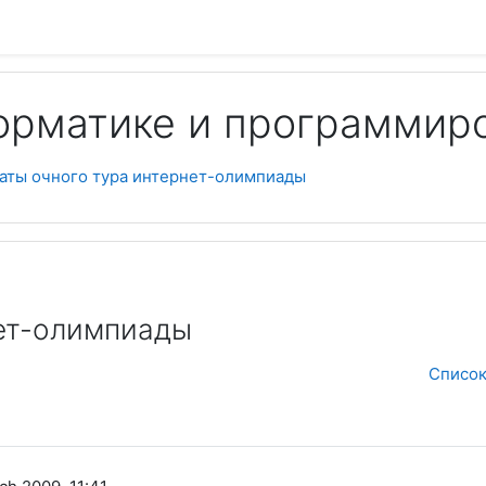
орматике и программир
Пои
таты очного тура интернет-олимпиады
нет-олимпиады
Список