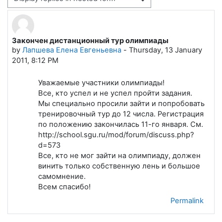
Display mode
Закончен дистанционный тур олимпиады
Number of replies: 0
by
Лапшева Елена Евгеньевна
-
Thursday, 13 January
2011, 8:12 PM
Уважаемые участники олимпиады!
Все, кто успел и не успел пройти задания.
Мы специально просили зайти и попробовать
тренировочный тур до 12 числа. Регистрация
по положению закончилась 11-го января. См.
http://school.sgu.ru/mod/forum/discuss.php?
d=573
Все, кто не мог зайти на олимпиаду, должен
винить только собственную лень и большое
самомнение.
Всем спасибо!
Permalink