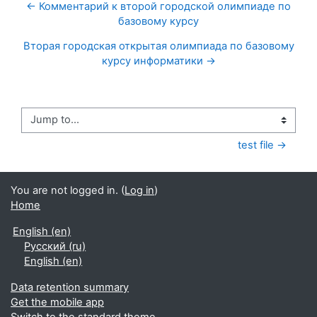
← Комментарий к второй городской олимпиаде по
базовому курсу
Вторая городская открытая олимпиада по базовому
курсу информатики →
Jump to...
test file →
You are not logged in. (
Log in
)
Home
English ‎(en)‎
Русский ‎(ru)‎
English ‎(en)‎
Data retention summary
Get the mobile app