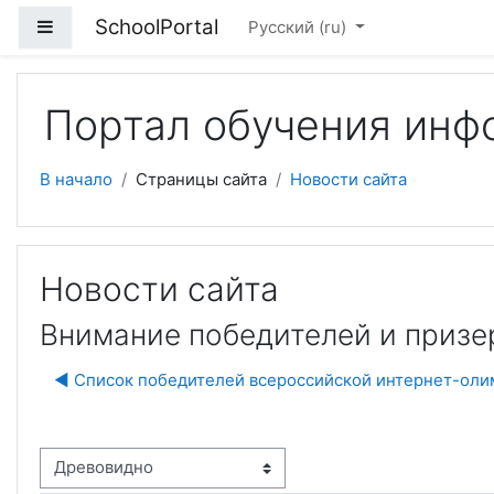
Перейти к основному содержанию
SchoolPortal
Боковая панель
Русский ‎(ru)‎
Портал обучения инф
В начало
Страницы сайта
Новости сайта
Новости сайта
Внимание победителей и призе
◀︎ Список победителей всероссийской интернет-ол
м отображения