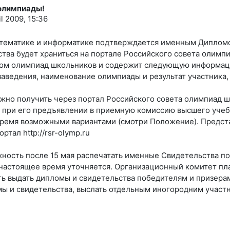
-олимпиады!
il 2009, 15:36
атематике и информатике подтверждается именным Дипломо
ва будет храниться на портале Российского совета олимпиад
ом олимпиад школьников и содержит следующую информацию
заведения, наименование олимпиады и результат участника
но получить через портал Российского совета олимпиад школ
 при его предъявлении в приемную комиссию высшего учебн
тремя возможными вариантами (смотри Положение). Предст
тал http://rsr-olymp.ru
ность после 15 мая распечатать именные Свидетельства п
 настоящее время уточняется. Организационный комитет пл
ть выдать дипломы и свидетельства победителям и призерам 
ы и свидетельства, выслать отдельным иногородним участн