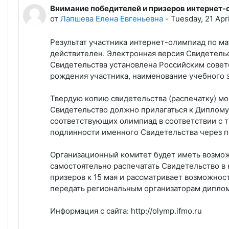
Внимание победителей и призеров интернет
Количество ответов: 0
от
Лапшева Елена Евгеньевна
-
Tuesday, 21 Apr
Результат участника интернет-олимпиад по м
действителен. Электронная версия Свидетельст
Свидетельства установлена Российским совет
рождения участника, наименование учебного 
Твердую копию свидетельства (распечатку) мож
Свидетельство должно прилагаться к Диплому
соответствующих олимпиад в соответствии с 
подлинности именного Свидетельства через пор
Организационный комитет будет иметь возмож
самостоятельно распечатать Свидетельство в
призеров к 15 мая и рассматривает возможнос
передать региональным организаторам диплом
Информация с сайта: http://olymp.ifmo.ru