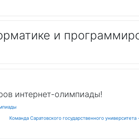
орматике и программир
Пои
ров интернет-олимпиады!
импиады
Команда Саратовского государственного университета 