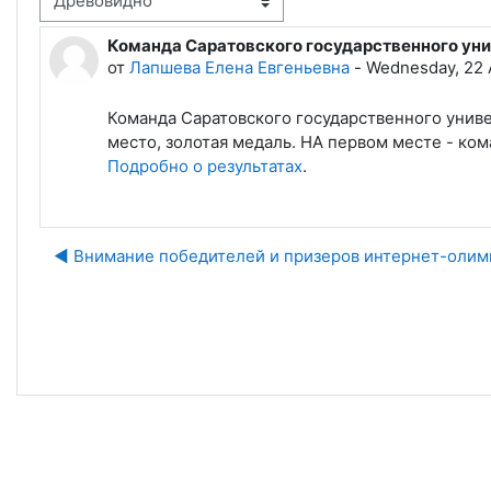
Команда Саратовского государственного уни
Количество ответов: 0
от
Лапшева Елена Евгеньевна
-
Wednesday, 22 A
Команда Саратовского государственного унив
место, золотая медаль. НА первом месте - ко
Подробно о результатах
.
◀︎ Внимание победителей и призеров интернет-олим
Пе