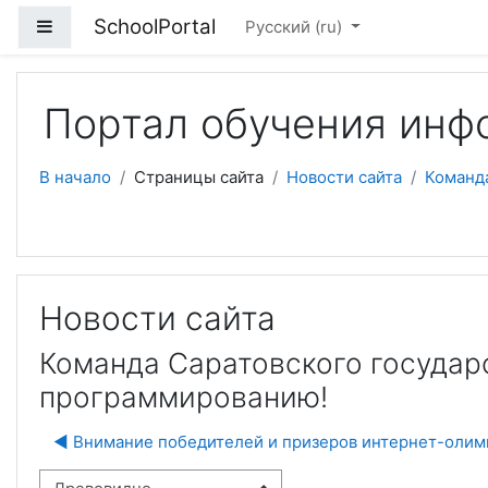
Перейти к основному содержанию
SchoolPortal
Боковая панель
Русский ‎(ru)‎
Портал обучения инф
В начало
Страницы сайта
Новости сайта
Команда
Новости сайта
Команда Саратовского государ
программированию!
◀︎ Внимание победителей и призеров интернет-олим
м отображения