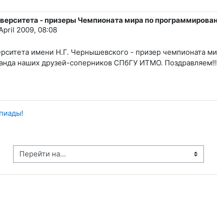
верситета - призеры Чемпионата мира по программирова
pril 2009, 08:08
ерситета имени Н.Г. Чернышевского - призер чемпионата м
манда наших друзей-соперников СПбГУ ИТМО. Поздравляем!!
пиады!
рейти на...