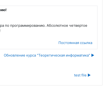
нию!
ира по программированию. Абсолютное четвертое
!
Постоянная ссылка
Обновление курса "Теоретическая информатика" ▶︎
test file ▶︎