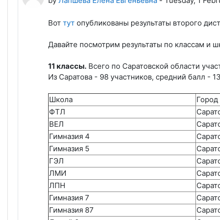
by
Лапшева Елена Евгеньевна
-
Tuesday, 1 Febr
Вот
тут
опубликованы результаты второго дис
Давайте посмотрим результаты по классам и ш
11 классы.
Всего по Саратовской области участ
Из Саратова - 98 участников, средний балл - 13
Школа
Город
ФТЛ
Сарат
ВЕЛ
Сарат
Гимназия 4
Сарат
Гимназия 5
Сарат
ГЭЛ
Сарат
ЛМИ
Сарат
ЛПН
Сарат
Гимназия 7
Сарат
Гимназия 87
Сарат