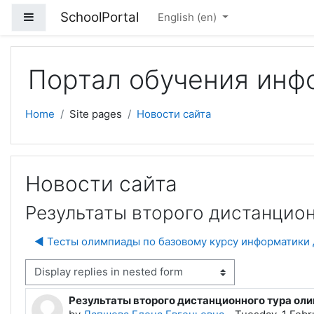
Skip to main content
SchoolPortal
Side panel
English ‎(en)‎
Портал обучения инф
Home
Site pages
Новости сайта
Новости сайта
Результаты второго дистанцио
◀︎ Тесты олимпиады по базовому курсу информатики
isplay mode
Результаты второго дистанционного тура ол
Number of replies: 0