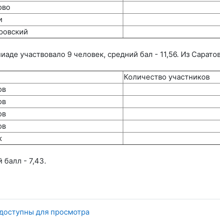
ово
и
тровский
аде участвовало 9 человек, средний бал - 11,56. Из Саратова
Количество участников
ов
ов
ов
ов
к
 балл - 7,43.
 доступны для просмотра