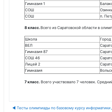
Гимназия 1
Балак
СОШ
Озинк
СОШ
п. Пе
8 класс.
Всего из Саратовской области в олимпи
Школа
Город
ВЕЛ
Сарат
Гимназия 87
Сарат
СОШ 46
Сарат
Лицей 2
Сарат
Гимназия
Вольс
7 класс.
Всего участвовало 7 человек. Средний
◀︎ Тесты олимпиады по базовому курсу информатики