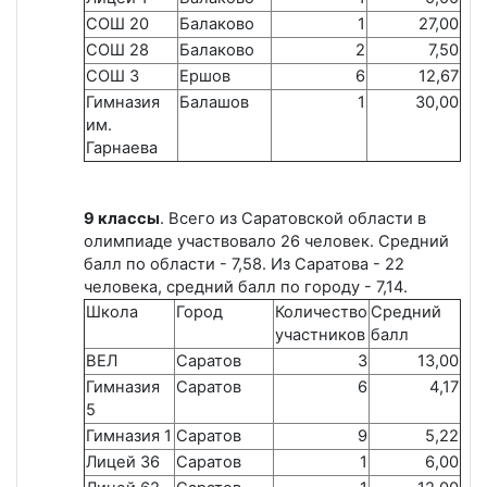
СОШ 20
Балаково
1
27,00
СОШ 28
Балаково
2
7,50
СОШ 3
Ершов
6
12,67
Гимназия
Балашов
1
30,00
им.
Гарнаева
9 классы
. Всего из Саратовской области в
олимпиаде участвовало 26 человек. Средний
балл по области - 7,58. Из Саратова - 22
человека, средний балл по городу - 7,14.
Школа
Город
Количество
Средний
участников
балл
ВЕЛ
Саратов
3
13,00
Гимназия
Саратов
6
4,17
5
Гимназия 1
Саратов
9
5,22
Лицей 36
Саратов
1
6,00