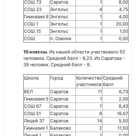
СОШ 73
Саратов
1
8,00
СОШ 23
Энгельс
4
4,75
Гимназия 8
Энгельс
1
4,00
СОШ 1
Энгельс
1
20,00
СОШ 15
Энгельс
1
1,00
СОШ
п. Озинки
1
0,00
10 классы.
Из нашей области участвовало 52
человека. Средний балл - 9,23. Из Саратова -
39 человек. Средний балл - 8.
Школа
Город
Количество
Средний
участников
балл
ВЕЛ
Саратов
11
6,73
Гимназия 5
Саратов
1
2,00
СОШ 67
Саратов
7
8,43
СОШ 51
Саратов
6
16,67
Лицей 37
Саратов
14
5,50
Гимназия 1
Балаково
2
11,50
Лицей 1
Балаково
1
0,00