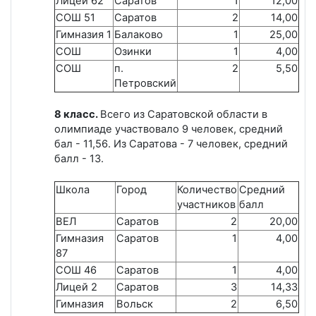
Лицей 62
Саратов
1
12,00
СОШ 51
Саратов
2
14,00
Гимназия 1
Балаково
1
25,00
СОШ
Озинки
1
4,00
СОШ
п.
2
5,50
Петровский
8 класс.
Всего из Саратовской области в
олимпиаде участвовало 9 человек, средний
бал - 11,56. Из Саратова - 7 человек, средний
балл - 13.
Школа
Город
Количество
Средний
участников
балл
ВЕЛ
Саратов
2
20,00
Гимназия
Саратов
1
4,00
87
СОШ 46
Саратов
1
4,00
Лицей 2
Саратов
3
14,33
Гимназия
Вольск
2
6,50