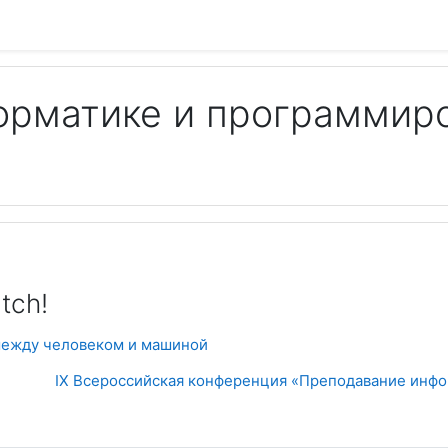
орматике и программир
Пои
tch!
 между человеком и машиной
IX Всероссийская конференция «Преподавание инфо