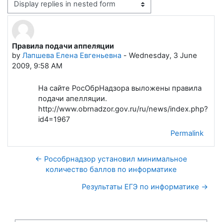
Display mode
Правила подачи аппеляции
Number of replies: 0
by
Лапшева Елена Евгеньевна
-
Wednesday, 3 June
2009, 9:58 AM
На сайте РосОбрНадзора выложены правила
подачи апелляции.
http://www.obrnadzor.gov.ru/ru/news/index.php?
id4=1967
Permalink
← Рособрнадзор установил минимальное
количество баллов по информатике
Результаты ЕГЭ по информатике →