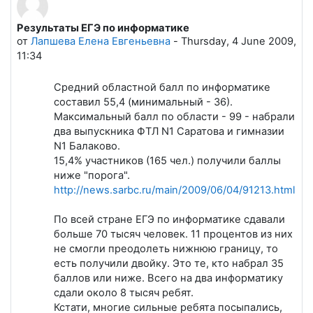
Результаты ЕГЭ по информатике
Количество ответов: 0
от
Лапшева Елена Евгеньевна
-
Thursday, 4 June 2009,
11:34
Средний областной балл по информатике
составил 55,4 (минимальный - 36).
Максимальный балл по области - 99 - набрали
два выпускника ФТЛ N1 Саратова и гимназии
N1 Балаково.
15,4% участников (165 чел.) получили баллы
ниже "порога".
http://news.sarbc.ru/main/2009/06/04/91213.html
По всей стране ЕГЭ по информатике сдавали
больше 70 тысяч человек. 11 процентов из них
не смогли преодолеть нижнюю границу, то
есть получили двойку. Это те, кто набрал 35
баллов или ниже. Всего на два информатику
сдали около 8 тысяч ребят.
Кстати, многие сильные ребята посыпались,