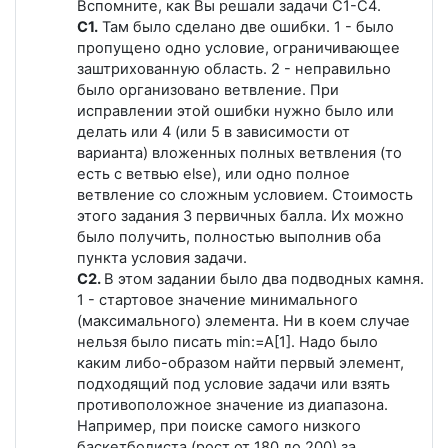
Вспомните, как Вы решали задачи С1-С4.
С1.
Там было сделано две ошибки. 1 - было
пропущено одно условие, ограничивающее
заштрихованную область. 2 - неправильно
было организовано ветвление. При
исправлении этой ошибки нужно было или
делать или 4 (или 5 в зависимости от
варианта) вложенных полных ветвления (то
есть с ветвью else), или одно полное
ветвление со сложным условием. Стоимость
этого задания 3 первичных балла. Их можно
было получить, полностью выполнив оба
пункта условия задачи.
С2.
В этом задании было два подводных камня.
1 - стартовое значение минимального
(максимального) элемента. Ни в коем случае
нельзя было писать min:=A[1]. Надо было
каким либо-образом найти первый элемент,
подходящий под условие задачи или взять
противоположное значение из диапазона.
Например, при поиске самого низкого
баскетболиста (рост от 180 до 200) за