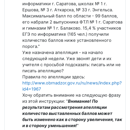
информатики г. Саратова, школах № 1 г.
Ершова, № 3 г. Аткарска, № 33 г. Энгельса.
Максимальный балл по области - 99 баллов,
его набрали 2 выпускника ФТЛ № 1 г. Саратова
и гимназии № 1 г. Балаково. 15,4 % участников
ЕГЭ по информатике (165 чел.) получили
количество баллов ниже установленного
порога."
Уже назначена апелляция - на начало
следующей недели. Уже звонят дети и их
учителя с просьбой подсказать: писать или не
писать апелляцию?
Правила по апелляции здесь:
http://www.obrnadzor.gov.ru/ru/news/index.php?
id4=1967
Хочу обратить внимание на следующую фразу
из этой инструкции: "
Внимание! По
результатам рассмотрения апелляции
количество выставленных баллов может
быть изменено как в сторону увеличения, так
и в сторону уменьшения!
"