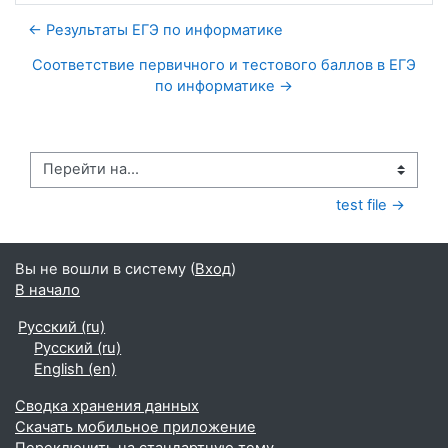
← Результаты ЕГЭ по информатике
Соответствие первичного и тестового баллов в ЕГЭ
по информатике →
Перейти на...
test file →
Вы не вошли в систему (
Вход
)
В начало
Русский ‎(ru)‎
Русский ‎(ru)‎
English ‎(en)‎
Сводка хранения данных
Скачать мобильное приложение