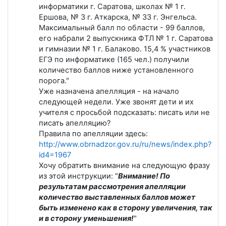
информатики г. Саратова, школах № 1 г.
Ершова, № 3 г. Аткарска, № 33 г. Энгельса.
Максимальный балл по области - 99 баллов,
его набрали 2 выпускника ФТЛ № 1 г. Саратова
и гимназии № 1 г. Балаково. 15,4 % участников
ЕГЭ по информатике (165 чел.) получили
количество баллов ниже установленного
порога."
Уже назначена апелляция - на начало
следующей недели. Уже звонят дети и их
учителя с просьбой подсказать: писать или не
писать апелляцию?
Правила по апелляции здесь:
http://www.obrnadzor.gov.ru/ru/news/index.php?
id4=1967
Хочу обратить внимание на следующую фразу
из этой инструкции: "
Внимание! По
результатам рассмотрения апелляции
количество выставленных баллов может
быть изменено как в сторону увеличения, так
и в сторону уменьшения!
"