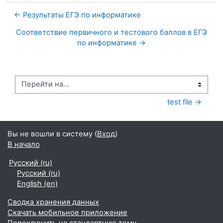
← Результаты ЕГЭ по информатике
Соответствие первичного и тестового баллов в ЕГЭ
по информатике →
Перейти на...
test file →
Вы не вошли в систему (
Вход
)
В начало
Русский ‎(ru)‎
Русский ‎(ru)‎
English ‎(en)‎
Сводка хранения данных
Скачать мобильное приложение