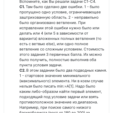
Вспомните, как Вы решали задачи С1-С4.
С1.
Там было сделано две ошибки. 1 - было
пропущено одно условие, ограничивающее
заштрихованную область. 2 - неправильно
было организовано ветвление. При
исправлении этой ошибки нужно было или
делать или 4 (или 5 в зависимости от
варианта) вложенных полных ветвления (то
есть с ветвью else), или одно полное
ветвление со сложным условием. Стоимость
этого задания 3 первичных балла. Их можно
было получить, полностью выполнив оба
пункта условия задачи.
С2.
В этом задании было два подводных камня.
1 - стартовое значение минимального
(максимального) элемента. Ни в коем случае
нельзя было писать min:=A[1]. Надо было
каким либо-образом найти первый элемент,
подходящий под условие задачи или взять
противоположное значение из диапазона.
Например, при поиске самого низкого
баскетболиста (рост от 180 до 200) за