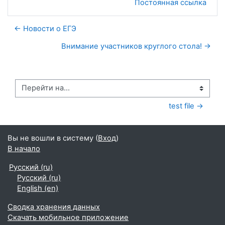
Постоянная ссылка
← Новости о ЕГЭ
Внимание участников круглого стола! →
Перейти на...
test file →
Вы не вошли в систему (
Вход
)
В начало
Русский ‎(ru)‎
Русский ‎(ru)‎
English ‎(en)‎
Сводка хранения данных
Скачать мобильное приложение