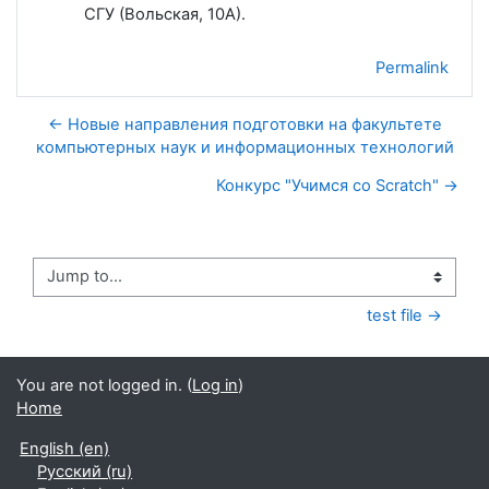
СГУ (Вольская, 10А).
Permalink
← Новые направления подготовки на факультете
компьютерных наук и информационных технологий
Конкурс "Учимся со Scratch" →
Jump to...
test file →
You are not logged in. (
Log in
)
Home
English ‎(en)‎
Русский ‎(ru)‎