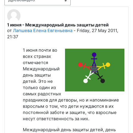
Режим отображения
1 июня - Международный день защиты детей
Количество ответов: 0
от
Лапшева Елена Евгеньевна
-
Friday, 27 May 2011,
21:37
1 июня почти во
всех странах
отмечается
Международный
день защиты
детей. Это не
только один из
самых радостных
праздников для детворы, но и напоминание
взрослым о том, что дети нуждаются в их
постоянной заботе и защите, что взрослые
несут ответственность за них.
Международный день защиты детей, день