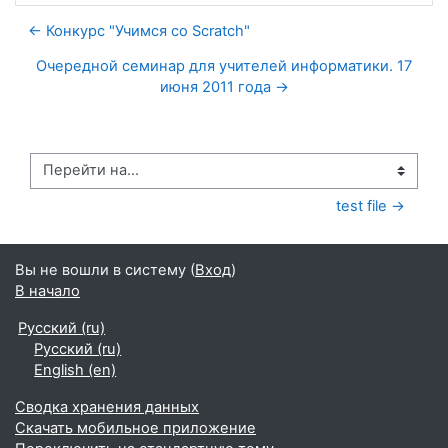
← Конкурс "Учимся со Scratch"
Очередной семинар для учителей информатики. 17
июня 2011 года →
Перейти на...
test file →
Вы не вошли в систему (
Вход
)
В начало
Русский ‎(ru)‎
Русский ‎(ru)‎
English ‎(en)‎
Сводка хранения данных
Скачать мобильное приложение