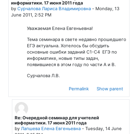
информатики. 17 июня 2011 года
by
Сурчалова Лариса Владимировна
-
Monday, 13
June 2011, 2:52 PM
Уважаемая Елена Евгеньевна!
Тема семинара в свете недавно прошедшего
ЕГЭ актуальна. Хотелось бы обсудить
основные ошибки заданий С1-С4 ЕГЭ по
информатике, новые типы задач,
появившиеся в этом году по части А и В.
Сурчалова Л.В.
Permalink
Show parent
Re: Очередной семинар для учителей
In reply to Сурчалова Лариса Владимировна
информатики. 17 июня 2011 года
by
Лапшева Елена Евгеньевна
-
Tuesday, 14 June