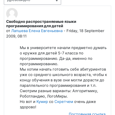
Режим отображения
Свободно распространяемые языки
Количество ответов: 0
программирования для детей
от
Лапшева Елена Евгеньевна
-
Friday, 18 September
2009, 08:11
Мы в университете начали предметно думать
о кружке для детей 5-7 класса по
программированию. Да-да, именно по
программированию.
Мы хотим начать готовить себе абитуриентов
уже со среднего школьного возраста, чтобы к
концу обучения в вузе они могли дорасти до
параллельного программирования и т.п.
Смотрим разные варианты: Алгоритмику,
Роботландию, ЛогоМиры.
Но вот и
Кумир
со
Скретчем
очень даже
здорово!
Постоянная ссылка