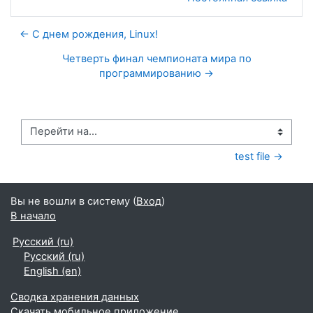
← С днем рождения, Linux!
Четверть финал чемпионата мира по
программированию →
Перейти на...
test file →
Вы не вошли в систему (
Вход
)
В начало
Русский ‎(ru)‎
Русский ‎(ru)‎
English ‎(en)‎
Сводка хранения данных
Скачать мобильное приложение