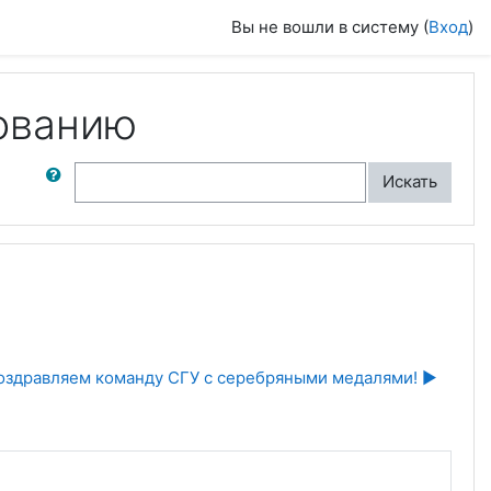
Вы не вошли в систему (
Вход
)
ованию
ск по форумам
Искать
оздравляем команду СГУ с серебряными медалями! ▶︎