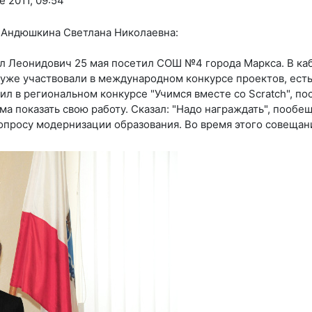
e 2011, 09:54
 Андюшкина Светлана Николаевна:
л Леонидович 25 мая посетил СОШ №4 города Маркса. В каб
о уже участвовали в международном конкурсе проектов, есть
дил в региональном конкурсе "Учимся вместе со Scratch", 
а показать свою работу. Сказал: "Надо награждать", пообещ
опросу модернизации образования. Во время этого совеща