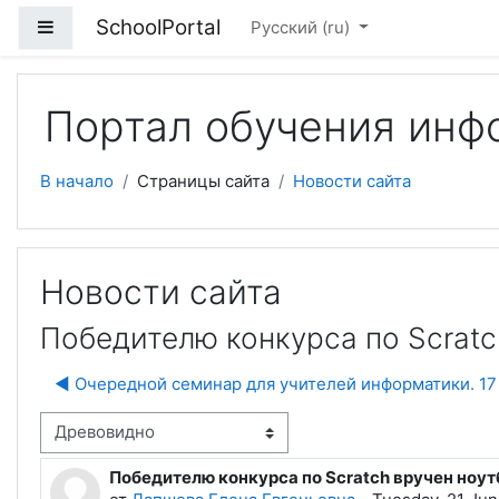
Перейти к основному содержанию
SchoolPortal
Боковая панель
Русский ‎(ru)‎
Портал обучения инф
В начало
Страницы сайта
Новости сайта
Новости сайта
Победителю конкурса по Scratc
◀︎ Очередной семинар для учителей информатики. 17 
м отображения
Победителю конкурса по Scratch вручен ноут
Количество ответов: 0