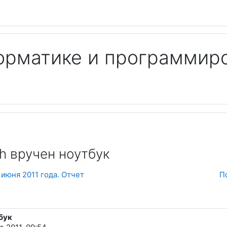
орматике и программир
Пои
h вручен ноутбук
июня 2011 года. Отчет
П
бук