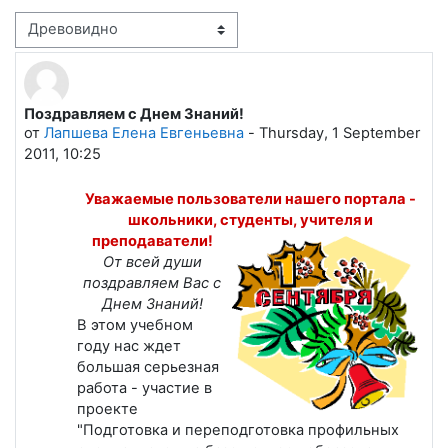
Режим отображения
Поздравляем с Днем Знаний!
Количество ответов: 0
от
Лапшева Елена Евгеньевна
-
Thursday, 1 September
2011, 10:25
Уважаемые пользователи нашего портала -
школьники, студенты,
учителя и
преподаватели!
От всей души
поздравляем Вас с
Днем Знаний!
В этом учебном
году нас ждет
большая серьезная
работа - участие в
проекте
"Подготовка и переподготовка профильных