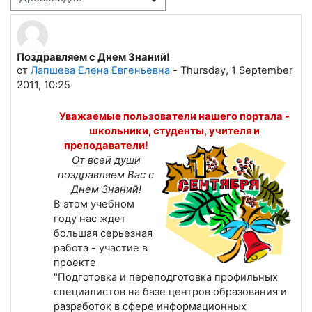
Режим отображения
Поздравляем с Днем Знаний!
Количество ответов: 0
от
Лапшева Елена Евгеньевна
-
Thursday, 1 September
2011, 10:25
Уважаемые пользователи нашего портала -
школьники, студенты,
учителя и
преподаватели!
От всей души
поздравляем Вас с
Днем Знаний!
В этом учебном
году нас ждет
большая серьезная
работа - участие в
проекте
"Подготовка и переподготовка профильных
специалистов на базе центров образования и
разработок в сфере информационных