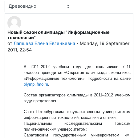
Режим отображения
Новый сезон олимпиады "Информационные
Количество ответов: 0
технологии"
от
Лапшева Елена Евгеньевна
-
Monday, 19 September
2011, 22:54
В 2011–2012 учебном году для школьников 7–11
классов проводится «Открытая олимпиада школьников
«Информационные технологии». Подробности на сайте
olymp.ifmo.ru
.
Состав организаторов олимпиады в 2011–2012 учебном
году представлен:
Санкт-Петербургским государственным университетом
информационных технологий, механики и оптики;
Национальным исследовательским Томским
политехническим университетом;
Саратовским государственным университетом им.