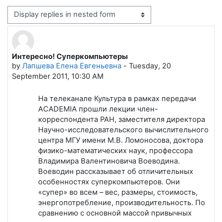
Display mode
Интересно! Суперкомпьютеры
Number of replies: 0
by
Лапшева Елена Евгеньевна
-
Tuesday, 20
September 2011, 10:30 AM
На телеканале Культура в рамках передачи
ACADEMIA прошли лекции член-
корреспондента РАН, заместителя директора
Научно-исследовательского вычислительного
центра МГУ имени М.В. Ломоносова, доктора
физико-математических наук, профессора
Владимира Валентиновича Воеводина.
Воеводин рассказывает об отличительных
особенностях суперкомпьютеров. Они
«супер» во всем – вес, размеры, стоимость,
энергопотребление, производительность. По
сравнению с основной массой привычных