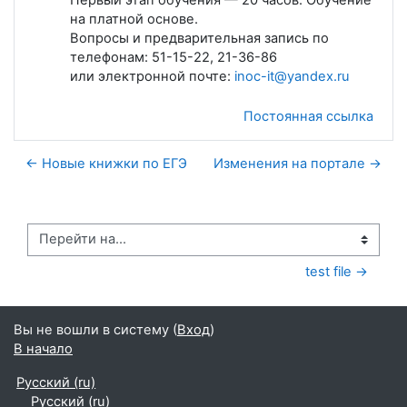
на платной основе.
Вопросы и предварительная запись по
телефонам: 51-15-22, 21-36-86
или электронной почте:
inoc-it@yandex.ru
Постоянная ссылка
← Новые книжки по ЕГЭ
Изменения на портале →
Перейти на...
test file →
Вы не вошли в систему (
Вход
)
В начало
Русский ‎(ru)‎
Русский ‎(ru)‎