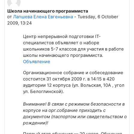
Школа начинающего программиста
Количество ответов: 0
от
Лапшева Елена Евгеньевна
-
Tuesday, 6 October
2009, 13:24
Центр непрерывной подготовки IT-
специалистов объявляет о наборе
школьников 5-7 классов для участия в работе
школы начинающего программиста.
Объявление
Организационное собрание и собеседование
состоится 31 октября 2009 г. в 14:15 в 420
аудитории 12 корпуса (ул. Вольская, 10А , угол
ул. Белоглинской).
Внимание! В связи с режимом безопасности в
корпусе на орг.собрание приходить с
документом (паспортом или свидетельством о
рождении)!
Первый этап обучения — 20 часов. Обучение