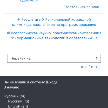
Подробности...
Постоянная ссылка
← Результаты X Региональной командной
олимпиады школьников по программированию
III Всероссийская научно-практическая конференция
"Информационные технологии в образовании" →
Перейти на...
test file →
Вы не вошли в систему (
Вход
)
В начало
Русский ‎(ru)‎
Русский ‎(ru)‎
English ‎(en)‎