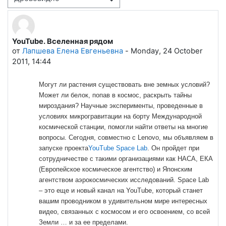
Режим отображения
YouTube. Вселенная рядом
Количество ответов: 0
от
Лапшева Елена Евгеньевна
-
Monday, 24 October
2011, 14:44
Могут ли растения существовать вне земных условий?
Может ли белок, попав в космос, раскрыть тайны
мироздания? Научные эксперименты, проведенные в
условиях микрогравитации на борту Международной
космической станции, помогли найти ответы на многие
вопросы. Сегодня, совместно с Lenovo, мы объявляем в
запуске проекта
YouTube Space Lab
. Он пройдет при
сотрудничестве с такими организациями как НАСА, ЕКА
(Европейское космическое агентство) и Японским
агентством аэрокосмических исследований. Space Lab
– это еще и новый канал на YouTube, который станет
вашим проводником в удивительном мире интересных
видео, связанных с космосом и его освоением, со всей
Земли … и за ее пределами.