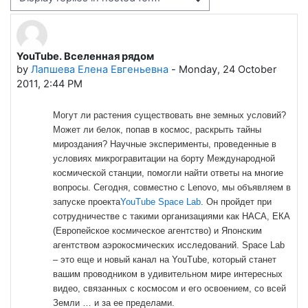
Display mode
YouTube. Вселенная рядом
Number of replies: 0
by
Лапшева Елена Евгеньевна
-
Monday, 24 October
2011, 2:44 PM
Могут ли растения существовать вне земных условий?
Может ли белок, попав в космос, раскрыть тайны
мироздания? Научные эксперименты, проведенные в
условиях микрогравитации на борту Международной
космической станции, помогли найти ответы на многие
вопросы. Сегодня, совместно с Lenovo, мы объявляем в
запуске проекта
YouTube Space Lab
. Он пройдет при
сотрудничестве с такими организациями как НАСА, ЕКА
(Европейское космическое агентство) и Японским
агентством аэрокосмических исследований. Space Lab
– это еще и новый канал на YouTube, который станет
вашим проводником в удивительном мире интересных
видео, связанных с космосом и его освоением, со всей
Земли … и за ее пределами.