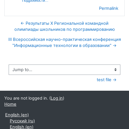
Подробности...
Permalink
← Результаты X Региональной командной
олимпиады школьников по программированию
III Всероссийская научно-практическая конференция
"Информационные технологии в образовании" →
Jump to...
test file →
You are not logged in. (
Log in
)
Home
English ‎(en)‎
Русский ‎(ru)‎
English ‎(en)‎