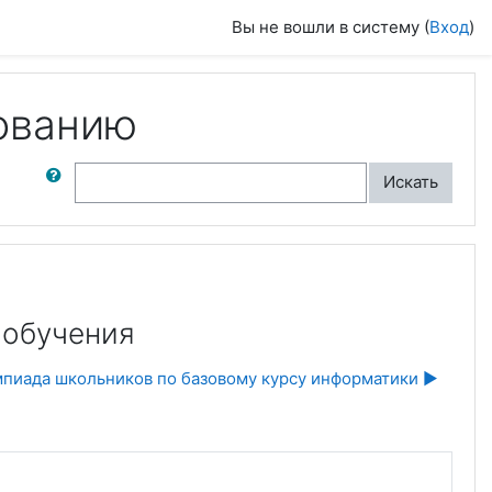
Вы не вошли в систему (
Вход
)
ованию
ск по форумам
Искать
 обучения
мпиада школьников по базовому курсу информатики ▶︎