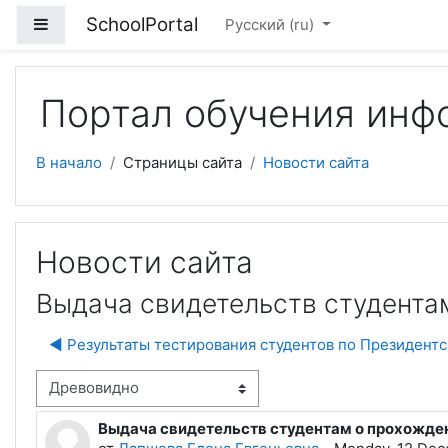
Перейти к основному содержанию
SchoolPortal
Боковая панель
Русский ‎(ru)‎
Портал обучения инф
В начало
Страницы сайта
Новости сайта
Новости сайта
Выдача свидетельств студента
◀︎ Результаты тестирования студентов по Президент
м отображения
Выдача свидетельств студентам о прохожде
Количество ответов: 0