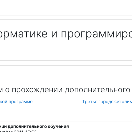
орматике и программир
Пои
м о прохождении дополнительного
ской программе
Третья городская оли
нии дополнительного обучения