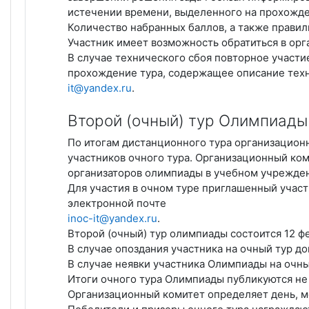
истечении времени, выделенного на прохожде
Количество набранных баллов, а также прави
Участник имеет возможность обратиться в орг
В случае технического сбоя повторное участи
прохождение тура, содержащее описание техн
it@yandex.ru
.
Второй (очный) тур Олимпиады
По итогам дистанционного тура организацио
участников очного тура. Организационный ко
организаторов олимпиады в учебном учрежден
Для участия в очном туре приглашенный участ
электронной почте
inoc-it@yandex.ru
.
Второй (очный) тур олимпиады состоится 12 ф
В случае опоздания участника на очный тур д
В случае неявки участника Олимпиады на очны
Итоги очного тура Олимпиады публикуются не 
Организационный комитет определяет день, м