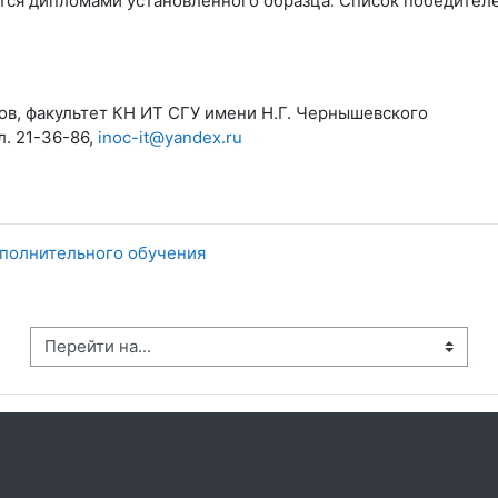
тся дипломами установленного образца. Список победителе
ов, факультет КН ИТ СГУ имени Н.Г. Чернышевского
ел. 21-36-86,
inoc-it@yandex.ru
ополнительного обучения
рейти на...