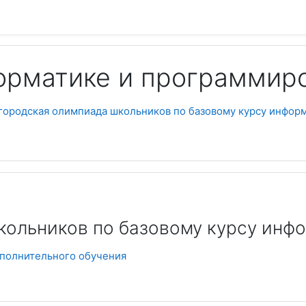
орматике и программир
городская олимпиада школьников по базовому курсу инфор
Пои
кольников по базовому курсу инф
ополнительного обучения