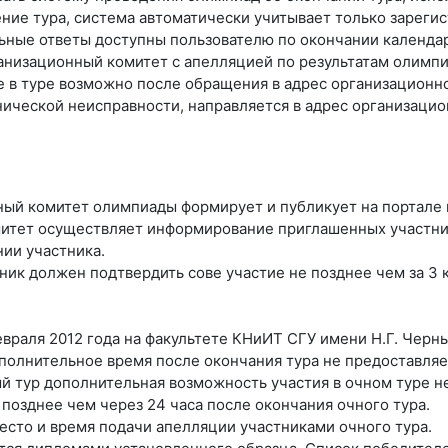
ние тура, система автоматически учитывает только зареги
льные ответы доступны пользователю по окончании календа
анизационный комитет с апелляцией по результатам олимпи
е в туре возможно после обращения в адрес организационн
ической неисправности, направляется в адрес организацио
нный комитет олимпиады формирует и публикует на портал
митет осуществляет информирование приглашенных участник
ии участника.
ник должен подтвердить сове участие не позднее чем за 3 
евраля 2012 года на факультете КНиИТ СГУ имени Н.Г. Черн
ополнительное время после окончания тура не предоставляе
й тур дополнительная возможность участия в очном туре н
позднее чем через 24 часа после окончания очного тура.
есто и время подачи апелляции участниками очного тура.