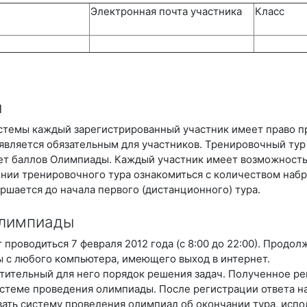
Электронная почта участника
Класс
ы
стемы каждый зарегистрированный участник имеет право п
вляется обязательным для участников. Тренировочный тур б
ачет баллов Олимпиады. Каждый участник имеет возможност
ении тренировочного тура ознакомиться с количеством набр
ршается до начала первого (дистанционного) тура.
Олимпиады
роводиться 7 февраля 2012 года (с 8:00 до 22:00). Продолж
ы с любого компьютера, имеющего выход в интернет.
ительный для него порядок решения задач. Полученное реш
истеме проведения олимпиады. После регистрации ответа н
ать систему проведения олимпиад об окончании тура, испо