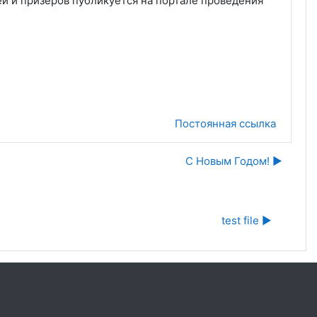
й и призеров публикуется на портале проведения
Постоянная ссылка
С Новым Годом! ▶︎
test file ▶︎