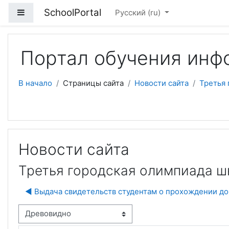
Перейти к основному содержанию
SchoolPortal
Боковая панель
Русский ‎(ru)‎
Портал обучения инф
В начало
Страницы сайта
Новости сайта
Третья 
Новости сайта
Третья городская олимпиада ш
◀︎ Выдача свидетельств студентам о прохождении д
м отображения