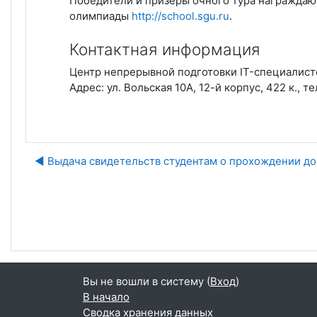
Победители и призеры очного тура награждаю
олимпиады
http://school.sgu.ru
.
Контактная информация
Центр непрерывной подготовки IT-специалист
Адрес: ул. Вольская 10А, 12-й корпус, 422 к., т
◀︎ Выдача свидетельств студентам о прохождении д
Пе
Вы не вошли в систему (
Вход
)
В начало
Сводка хранения данных