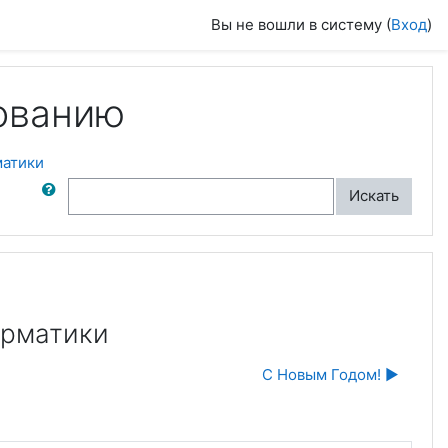
Вы не вошли в систему (
Вход
)
ованию
матики
ск по форумам
Искать
орматики
С Новым Годом! ▶︎