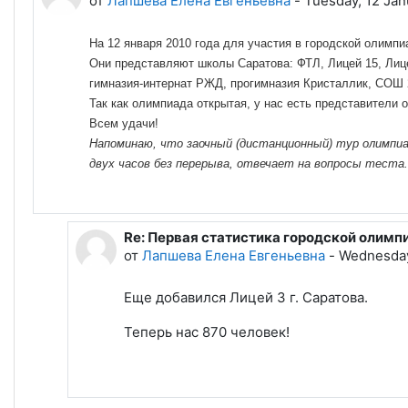
от
Лапшева Елена Евгеньевна
-
Tuesday, 12 Jan
На 12 января 2010 года для участия в городской олимп
Они представляют школы Саратова: ФТЛ, Лицей 15, Лицей
гимназия-интернат РЖД, прогимназия Кристаллик, СОШ 2, 5, 
Так как олимпиада открытая, у нас есть представител
Всем удачи!
Напоминаю, что заочный (дистанционный) тур олимпиад
двух часов без перерыва, отвечает на вопросы теста.
Re: Первая статистика городской олим
В ответ на Лапшева Елена Евгеньевна
от
Лапшева Елена Евгеньевна
-
Wednesday
Еще добавился Лицей 3 г. Саратова.
Теперь нас 870 человек!