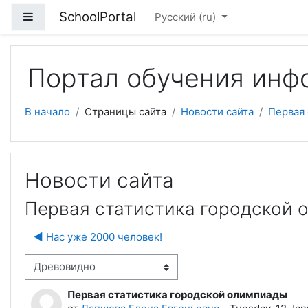
Перейти к основному содержанию
SchoolPortal
Боковая панель
Русский ‎(ru)‎
Портал обучения инф
В начало
Страницы сайта
Новости сайта
Первая
Новости сайта
Первая статистика городской 
◀︎ Нас уже 2000 человек!
м отображения
Первая статистика городской олимпиады
Количество ответов: 1