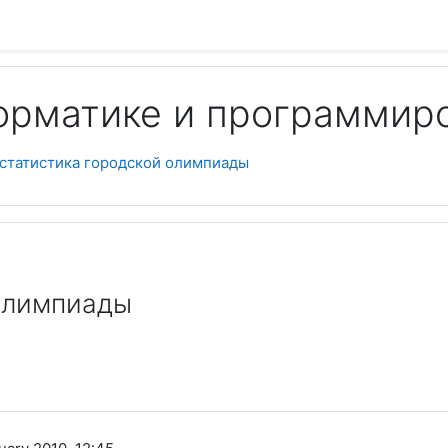
орматике и программир
Пои
 статистика городской олимпиады
олимпиады