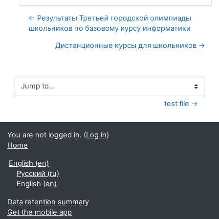
← Результаты Третьей городской олимпиады
школьников по базовому курсу информатики
Дистанционные курсы для школьников →
Jump to...
test file →
You are not logged in. (
Log in
)
Home
English ‎(en)‎
Русский ‎(ru)‎
English ‎(en)‎
Data retention summary
Get the mobile app