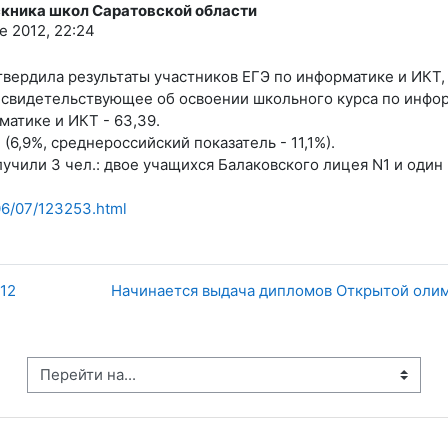
скника школ Саратовской области
e 2012, 22:24
вердила результаты участников ЕГЭ по информатике и ИКТ, 
свидетельствующее об освоении школьного курса по инфор
матике и ИКТ - 63,39.
(6,9%, среднероссийский показатель - 11,1%).
чили 3 чел.: двое учащихся Балаковского лицея N1 и один 
06/07/123253.html
012
Начинается выдача дипломов Открытой оли
рейти на...