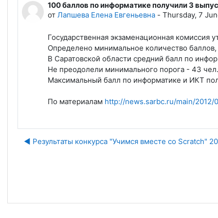
100 баллов по информатике получили 3 выпу
Количество ответов: 0
от
Лапшева Елена Евгеньевна
-
Thursday, 7 Jun
Государственная экзаменационная комиссия ут
Определено минимальное количество баллов, 
В Саратовской области средний балл по инфор
Не преодолели минимального порога - 43 чел. 
Максимальный балл по информатике и ИКТ полу
По материалам
http://news.sarbc.ru/main/2012/
◀︎ Результаты конкурса "Учимся вместе со Scratch" 2
Пе