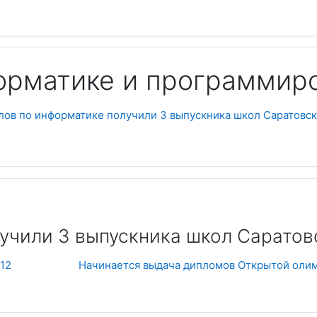
орматике и программир
лов по информатике получили 3 выпускника школ Саратовс
Пои
лучили 3 выпускника школ Саратов
012
Начинается выдача дипломов Открытой оли