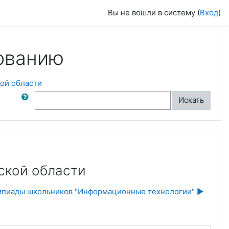
Вы не вошли в систему (
Вход
)
ованию
кой области
ск по форумам
Искать
ской области
мпиады школьников "Информационные технологии" ▶︎