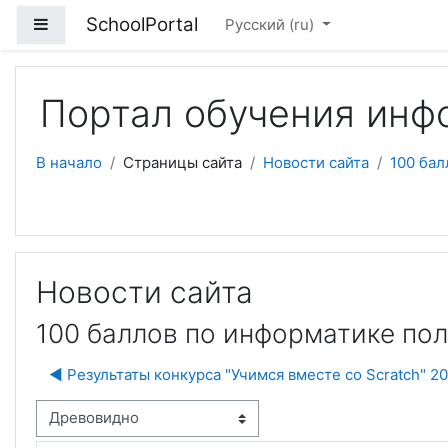
Перейти к основному содержанию
SchoolPortal
Боковая панель
Русский ‎(ru)‎
Портал обучения инф
В начало
Страницы сайта
Новости сайта
100 бал
Новости сайта
100 баллов по информатике по
◀︎ Результаты конкурса "Учимся вместе со Scratch" 2
м отображения