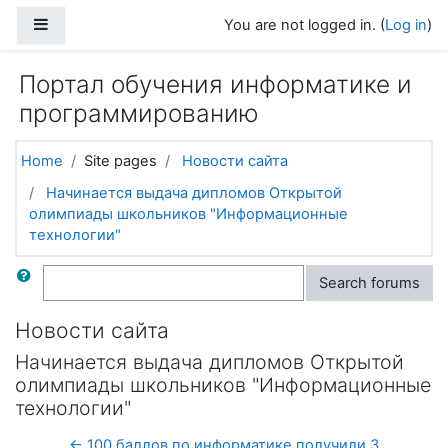
Skip to main content
Side panel
You are not logged in. (
Log in
)
Портал обучения информатике и
программированию
Home
Site pages
Новости сайта
Начинается выдача дипломов Открытой
олимпиады школьников "Информационные
технологии"
Search
Search forums
Новости сайта
Начинается выдача дипломов Открытой
олимпиады школьников "Информационные
технологии"
← 100 баллов по информатике получили 3