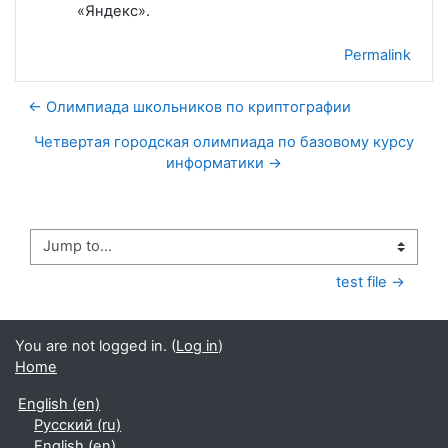
«Яндекс».
Permalink
← Олимпиада школьников по криптографии
Четвертая городская олимпиада по базовому курсу
информатики →
Jump to...
test file →
You are not logged in. (
Log in
)
Home
English ‎(en)‎
Русский ‎(ru)‎
English ‎(en)‎