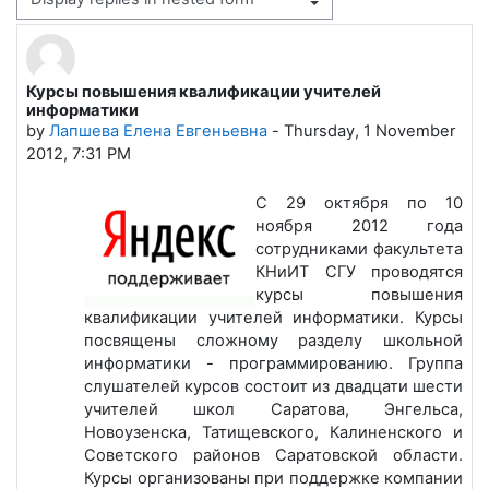
Display mode
Курсы повышения квалификации учителей
Number of replies: 0
информатики
by
Лапшева Елена Евгеньевна
-
Thursday, 1 November
2012, 7:31 PM
С 29 октября по 10
ноября 2012 года
сотрудниками факультета
КНиИТ СГУ проводятся
курсы повышения
квалификации учителей информатики. Курсы
посвящены сложному разделу школьной
информатики - программированию. Группа
слушателей курсов состоит из двадцати шести
учителей школ Саратова, Энгельса,
Новоузенска, Татищевского, Калиненского и
Советского районов Саратовской области.
Курсы организованы при поддержке компании