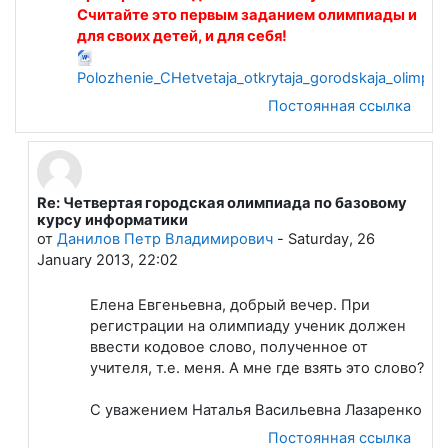
Считайте это первым заданием олимпиады и
для своих детей, и для себя!
Polozhenie_CHetvetaja_otkrytaja_gorodskaja_olimpia
Постоянная ссылка
Re: Четвертая городская олимпиада по базовому
В ответ на Лапшева Елена Евгеньевна
курсу информатики
от
Данилов Петр Владимирович
-
Saturday, 26
January 2013, 22:02
Елена Евгеньевна, добрый вечер. При
регистрации на олимпиаду ученик должен
ввести кодовое слово, полученное от
учителя, т.е. меня. А мне где взять это слово?
С уважением Наталья Васильевна Лазаренко
Постоянная ссылка