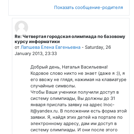
Показать сообщение-родителя
Re: Четвертая городская олимпиада по базовому
В ответ на Данилов Петр Владимирович
курсу информатики
от
Лапшева Елена Евгеньевна
-
Saturday, 26
January 2013, 23:33
Добрый день, Наталья Васильевна!
Кодовое слово никто не знает (даже я :)), я
его ввожу не глядя, нажимая на клавиатуре
случайные символы.
Чтобы Ваши ученики получили доступ в
систему олимпиады, Вы должны до 31
января прислать заявку на адрес Inoc-
it@yandex.ru. В положении есть форма этой
заявки. Я, найдя этих детей на портале по
электронному адресу, дам им доступ в
систему олимпиады. И они после этого