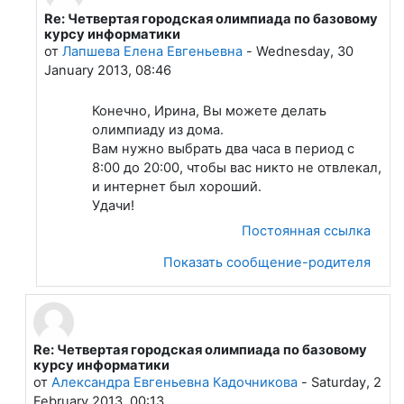
Re: Четвертая городская олимпиада по базовому
В ответ на Климова Ирина
курсу информатики
от
Лапшева Елена Евгеньевна
-
Wednesday, 30
January 2013, 08:46
Конечно, Ирина, Вы можете делать
олимпиаду из дома.
Вам нужно выбрать два часа в период с
8:00 до 20:00, чтобы вас никто не отвлекал,
и интернет был хороший.
Удачи!
Постоянная ссылка
Показать сообщение-родителя
Re: Четвертая городская олимпиада по базовому
В ответ на Лапшева Елена Евгеньевна
курсу информатики
от
Александра Евгеньевна Кадочникова
-
Saturday, 2
February 2013, 00:13