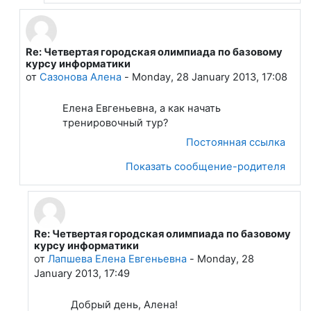
Re: Четвертая городская олимпиада по базовому
В ответ на Лапшева Елена Евгеньевна
курсу информатики
от
Сазонова Алена
-
Monday, 28 January 2013, 17:08
Елена Евгеньевна, а как начать
тренировочный тур?
Постоянная ссылка
Показать сообщение-родителя
Re: Четвертая городская олимпиада по базовому
В ответ на Сазонова Алена
курсу информатики
от
Лапшева Елена Евгеньевна
-
Monday, 28
January 2013, 17:49
Добрый день, Алена!