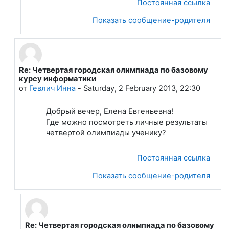
Постоянная ссылка
Показать сообщение-родителя
Re: Четвертая городская олимпиада по базовому
В ответ на Лапшева Елена Евгеньевна
курсу информатики
от
Гевлич Инна
-
Saturday, 2 February 2013, 22:30
Добрый вечер, Елена Евгеньевна!
Где можно посмотреть личные результаты
четвертой олимпиады ученику?
Постоянная ссылка
Показать сообщение-родителя
Re: Четвертая городская олимпиада по базовому
В ответ на Гевлич Инна