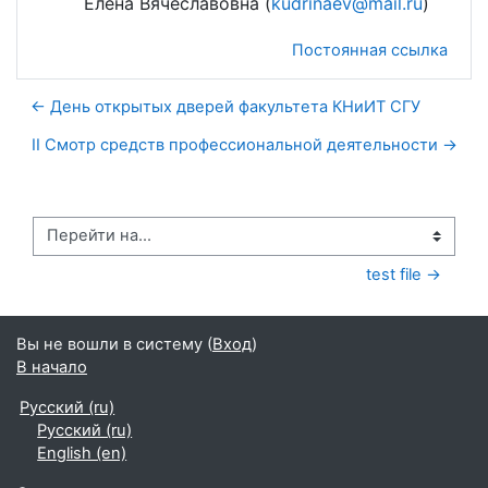
Елена Вячеславовна (
kudrinaev@mail.ru
)
Постоянная ссылка
← День открытых дверей факультета КНиИТ СГУ
II Cмотр средств профессиональной деятельности →
Перейти на...
test file →
Вы не вошли в систему (
Вход
)
В начало
Русский ‎(ru)‎
Русский ‎(ru)‎
English ‎(en)‎