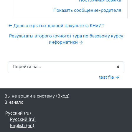
Показать сообщение-родителя
← День открытых дверей факультета КНиИТ
Результаты второго (очного) тура по базовому курсу
информатики →
Перейти на...
test file →
Вы не вошли в систему (
Вход
)
В начало
Русский ‎(ru)‎
Русский ‎(ru)‎
English ‎(en)‎