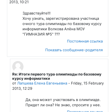
2013, 10:21
Здравствуйте!!!
Хочу узнать, зарегистрирована участница
очного тура олимпиады по базовому курсу
информатики Волкова Алёна МОУ
"ГИМНАЗИЯ №5" ???
Постоянная ссылка
Показать сообщение-родителя
Re: Итоги первого тура олимпиады по базовому
В ответ на Сухаревич Сергей Иванович
курсу информатики
от
Лапшева Елена Евгеньевна
-
Friday, 15 February
2013, 12:29
Да, она может участвовать в олимпиаде.
Придет ли она? Не знаю, спросите у нее.
Постоянная ссылка