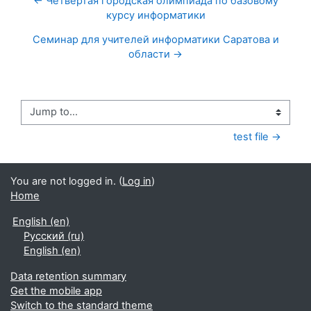
← Четвертая городская олимпиада по базовому
курсу информатики
Семинар для учителей информатики Саратова и
области →
Jump to...
test file →
You are not logged in. (
Log in
)
Home
English ‎(en)‎
Русский ‎(ru)‎
English ‎(en)‎
Data retention summary
Get the mobile app
Switch to the standard theme