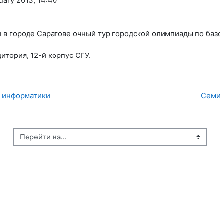
uary 2013, 14:40
 в городе Саратове очный тур городской олимпиады по баз
дитория, 12-й корпус СГУ.
у информатики
Семи
рейти на...