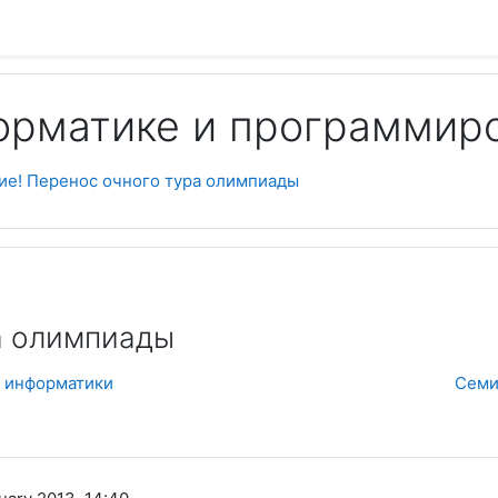
орматике и программир
Пои
ие! Перенос очного тура олимпиады
а олимпиады
у информатики
Семи