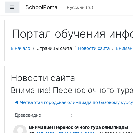
Перейти к основному содержанию
SchoolPortal
Боковая панель
Русский ‎(ru)‎
Портал обучения инф
В начало
Страницы сайта
Новости сайта
Вниман
Новости сайта
Внимание! Перенос очного тур
◀︎ Четвертая городская олимпиада по базовому курс
м отображения
Внимание! Перенос очного тура олимпиады
Количество ответов: 0