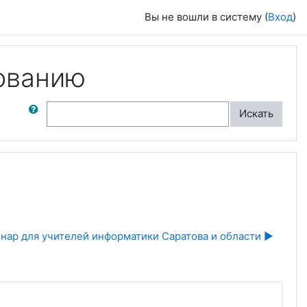
Вы не вошли в систему (
Вход
)
ованию
ск по форумам
Искать
нар для учителей информатики Саратова и области ▶︎