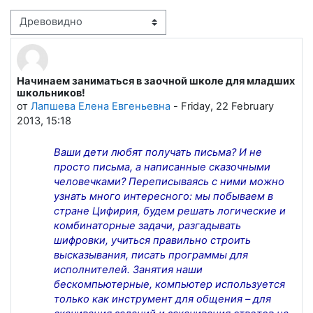
Режим отображения
Начинаем заниматься в заочной школе для младших
Количество ответов: 0
школьников!
от
Лапшева Елена Евгеньевна
-
Friday, 22 February
2013, 15:18
Ваши дети любят получать письма? И не
просто письма, а написанные сказочными
человечками? Переписываясь с ними можно
узнать много интересного: мы побываем в
стране Цифирия, будем решать логические и
комбинаторные задачи, разгадывать
шифровки, учиться правильно строить
высказывания, писать программы для
исполнителей. Занятия наши
бескомпьютерные, компьютер используется
только как инструмент для общения – для