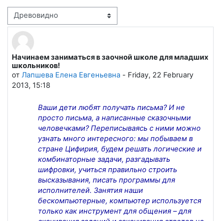
Режим отображения
Начинаем заниматься в заочной школе для младших
Количество ответов: 0
школьников!
от
Лапшева Елена Евгеньевна
-
Friday, 22 February
2013, 15:18
Ваши дети любят получать письма? И не
просто письма, а написанные сказочными
человечками? Переписываясь с ними можно
узнать много интересного: мы побываем в
стране Цифирия, будем решать логические и
комбинаторные задачи, разгадывать
шифровки, учиться правильно строить
высказывания, писать программы для
исполнителей. Занятия наши
бескомпьютерные, компьютер используется
только как инструмент для общения – для