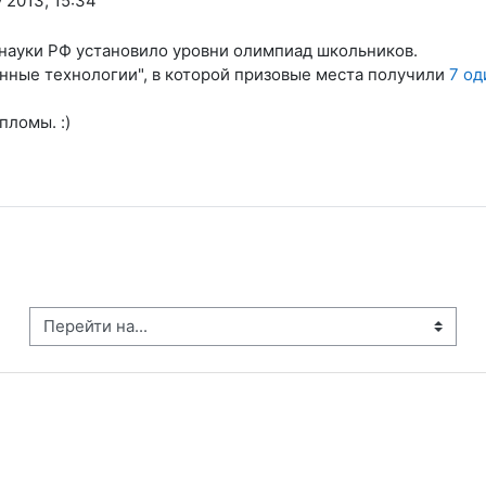
 2013, 15:34
 науки РФ установило уровни олимпиад школьников.
ные технологии", в которой призовые места получили
7 од
пломы. :)
рейти на...