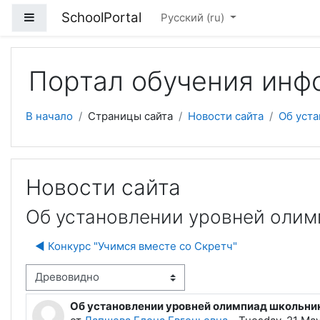
Перейти к основному содержанию
SchoolPortal
Боковая панель
Русский ‎(ru)‎
Портал обучения инф
В начало
Страницы сайта
Новости сайта
Об уст
Новости сайта
Об установлении уровней олим
◀︎ Конкурс "Учимся вместе со Скретч"
м отображения
Об установлении уровней олимпиад школьни
Количество ответов: 0