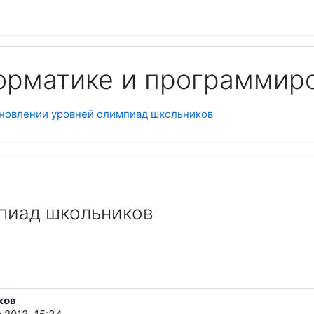
орматике и программир
Пои
ановлении уровней олимпиад школьников
пиад школьников
ков