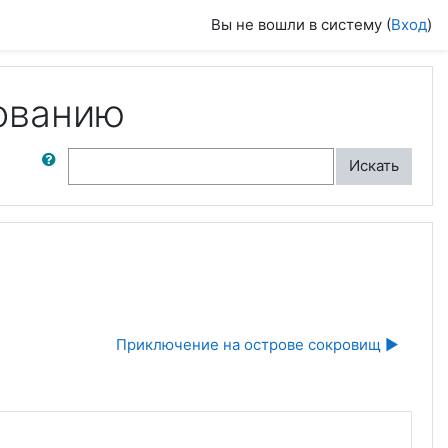
Вы не вошли в систему (
Вход
)
ованию
ск по форумам
Искать
Приключение на острове сокровищ ▶︎