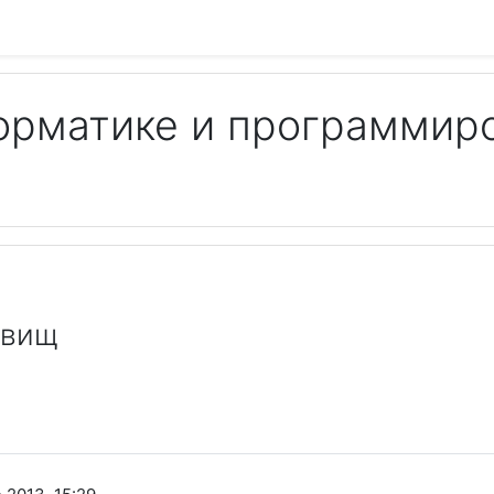
орматике и программир
Пои
овищ