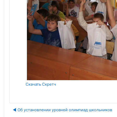
Скачать Скретч
◀︎ Об установлении уровней олимпиад школьников