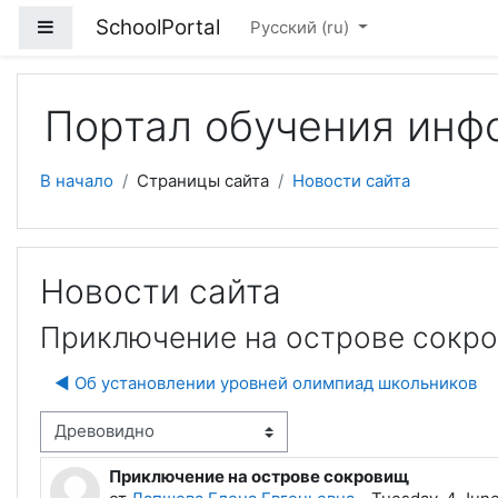
Перейти к основному содержанию
SchoolPortal
Боковая панель
Русский ‎(ru)‎
Портал обучения инф
В начало
Страницы сайта
Новости сайта
Новости сайта
Приключение на острове сокр
◀︎ Об установлении уровней олимпиад школьников
м отображения
Приключение на острове сокровищ
Количество ответов: 0