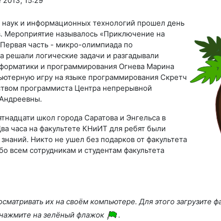
 2013, 15:29
х наук и информационных технологий прошел день
ов. Мероприятие называлось «Приключение на
 Первая часть - микро-олимпиада по
а решали логические задачи и разгадывали
нформатики и программирования Огнева Марина
ьютерную игру на языке программирования Скретч
оводством программиста Центра непрерывной
 Андреевны.
тнадцати школ города Саратова и Энгельса в
ва часа на факультете КНиИТ для ребят были
знаний. Никто не ушел без подарков от факультета
бо всем сотрудникам и студентам факультета
сматривать их на своём компьютере. Для этого загрузите 
нажмите на зелёный флажок
.