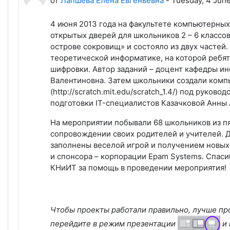
от
Лапшева Елена Евгеньевна
-
Tuesday, 4 June
4 июня 2013 года на факультете компьютерны
открытых дверей для школьников 2 – 6 класс
острове сокровищ» и состояло из двух частей.
теоретической информатике, на которой ребят
шифровки. Автор заданий – доцент кафедры и
Валентиновна. Затем школьники создали комп
(http://scratch.mit.edu/scratch_1.4/) под рук
подготовки IT-специалистов Казачковой Анны
На мероприятии побывали 68 школьников из пя
сопровождении своих родителей и учителей. Д
заполнены веселой игрой и получением новых 
и спонсора – корпорации Epam Systems. Спаси
КНиИТ за помощь в проведении мероприятия!
Чтобы проекты работали правильно, лучше про
перейдите в режим презентации
и 