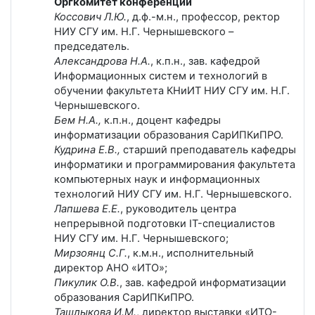
Оргкомитет конференции
Коссович Л.Ю.
, д.ф.-м.н., профессор, ректор
НИУ СГУ им. Н.Г. Чернышевского –
председатель.
Александрова Н.А.
, к.п.н., зав. кафедрой
Информационных систем и технологий в
обучении факультета КНиИТ НИУ СГУ им. Н.Г.
Чернышевского.
Бем Н.А.,
к.п.н., доцент кафедры
информатизации образования СарИПКиПРО.
Кудрина Е.В.,
старший преподаватель кафедры
информатики и программирования факультета
компьютерных наук и информационных
технологий НИУ СГУ им. Н.Г. Чернышевского.
Лапшева Е.Е.
, руководитель центра
непрерывной подготовки IT-специалистов
НИУ СГУ им. Н.Г. Чернышевского;
Мирзоянц С.Г.
, к.м.н., исполнительный
директор АНО «ИТО»;
Пикулик О.В.
, зав. кафедрой информатизации
образования СарИПКиПРО.
Ташлыкова И.М.
, директор выставки «ИТО-