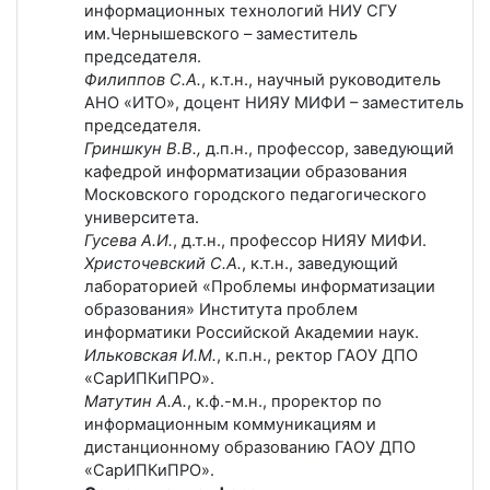
информационных технологий НИУ СГУ
им.Чернышевского – заместитель
председателя.
Филиппов С.А.
, к.т.н., научный руководитель
АНО «ИТО», доцент НИЯУ МИФИ – заместитель
председателя.
Гриншкун В.В.,
д.п.н., профессор, заведующий
кафедрой информатизации образования
Московского городского педагогического
университета.
Гусева А.И.
, д.т.н., профессор НИЯУ МИФИ.
Христочевский С.А.
, к.т.н., заведующий
лабораторией «Проблемы информатизации
образования» Института проблем
информатики Российской Академии наук.
Ильковская И.М.
, к.п.н., ректор ГАОУ ДПО
«СарИПКиПРО».
Матутин А.А.
, к.ф.-м.н., проректор по
информационным коммуникациям и
дистанционному образованию ГАОУ ДПО
«СарИПКиПРО».