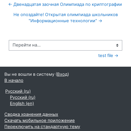
← Двенадцатая заочная Олимпиада по криптографии
Не опоздайте! Открытая олимпиада школьников
"Информационные технологии" →
Перейти на...
test file →
Вы не вошли в систему (
Вход
)
В начало
Русский ‎(ru)‎
Русский ‎(ru)‎
English ‎(en)‎
Сводка хранения данных
Скачать мобильное приложение
Переключить на стандартную тему