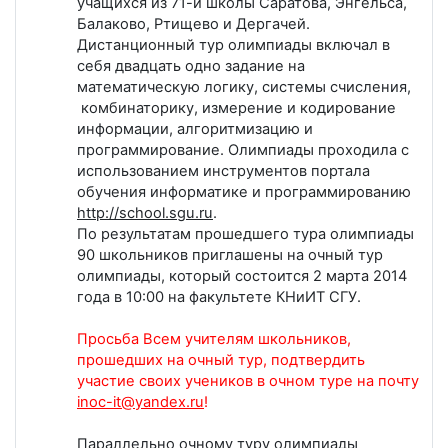
учащихся из 71-й школы Саратова, Энгельса,
Балаково, Ртищево и Дергачей.
Дистанционный тур олимпиады включал в
себя двадцать одно задание на
математическую логику, системы счисления,
комбинаторику, измерение и кодирование
информации, алгоритмизацию и
программирование. Олимпиады проходила с
использованием инструментов портала
обучения информатике и программированию
http://school.sgu.ru
.
По результатам прошедшего тура олимпиады
90 школьников приглашены на очный тур
олимпиады, который состоится 2 марта 2014
года в 10:00 на факультете КНиИТ СГУ.
Просьба Всем учителям школьников,
прошедших на очный тур, подтвердить
участие своих учеников в очном туре на почту
inoc-it@yandex.ru
!
Параллельно очному туру олимпиады