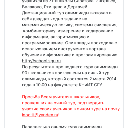
учащихся из 71-й школы Саратова, Энгельса,
Балаково, Ртищево и Дергачей.
Дистанционный тур олимпиады включал в
себя двадцать одно задание на
математическую логику, системы счисления,
комбинаторику, измерение и кодирование
информации, алгоритмизацию и
программирование. Олимпиады проходила с
использованием инструментов портала
обучения информатике и программированию
http://school.sgu.ru
.
По результатам прошедшего тура олимпиады
90 школьников приглашены на очный тур
олимпиады, который состоится 2 марта 2014
года в 10:00 на факультете КНиИТ СГУ.
Просьба Всем учителям школьников,
прошедших на очный тур, подтвердить
участие своих учеников в очном туре на почту
inoc-it@yandex.ru
!
Параллельно очному туру олимпиады