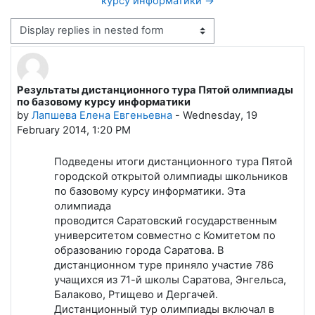
курсу информатики →
Display mode
Результаты дистанционного тура Пятой олимпиады
Number of replies: 0
по базовому курсу информатики
by
Лапшева Елена Евгеньевна
-
Wednesday, 19
February 2014, 1:20 PM
Подведены итоги дистанционного тура Пятой
городской открытой олимпиады школьников
по базовому курсу информатики. Эта
олимпиада
проводится Саратовский государственным
университетом совместно с Комитетом по
образованию города Саратова. В
дистанционном туре приняло участие 786
учащихся из 71-й школы Саратова, Энгельса,
Балаково, Ртищево и Дергачей.
Дистанционный тур олимпиады включал в