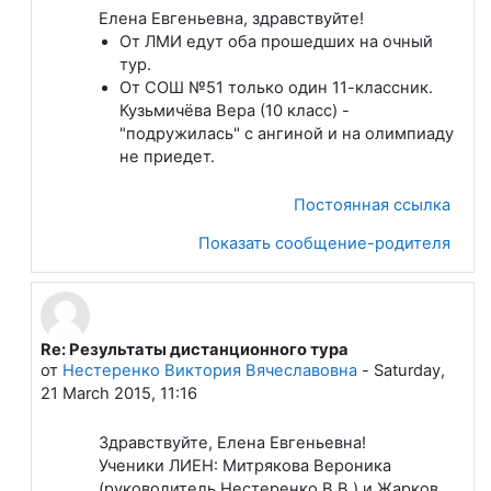
Елена Евгеньевна, здравствуйте!
От ЛМИ едут оба прошедших на очный
тур.
От СОШ №51 только один 11-классник.
Кузьмичёва Вера (10 класс) -
"подружилась" с ангиной и на олимпиаду
не приедет.
Постоянная ссылка
Показать сообщение-родителя
Re: Результаты дистанционного тура
В ответ на Лапшева Елена Евгеньевна
от
Нестеренко Виктория Вячеславовна
-
Saturday,
21 March 2015, 11:16
Здравствуйте, Елена Евгеньевна!
Ученики ЛИЕН: Митрякова Вероника
(руководитель Нестеренко В.В.) и Жарков