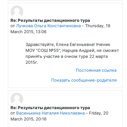
Re: Результаты дистанционного тура
В ответ на Лапшева Елена Евгеньевна
от
Лучкова Ольга Константиновна
-
Thursday, 19
March 2015, 13:06
Здравствуйте, Елена Евгеньевна! Ученик
МОУ "СОШ №55", Нарцев Андрей, не сможет
принять участие в очном туре 22 марта
2015г.
Постоянная ссылка
Показать сообщение-родителя
Re: Результаты дистанционного тура
В ответ на Лапшева Елена Евгеньевна
от
Васинькина Наталия Николаевна
-
Friday, 20
March 2015, 20:16