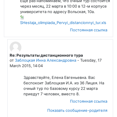
Еще раз напоминаем, что очный тур состоится
через месяц, 22 марта в 10:00 в 12-м корпусе
университета по адресу Вольская, 10а.
SHestaja_olimpiada_Pervyi_distancionnyi_tur.xls
Постоянная ссылка
Re: Результаты дистанционного тура
В ответ на Лапшева Елена Евгеньевна
от
Заблоцкая Инна Александровна
-
Tuesday, 17
March 2015, 14:04
Здравствуйте, Елена Евгеньевна. Вас
беспокоит Заблоцкая И.А. из 36 Лицея. На
очный тур по базовому курсу 22 марта
приедут 7 человек, вместо 8.
Постоянная ссылка
Показать сообщение-родителя