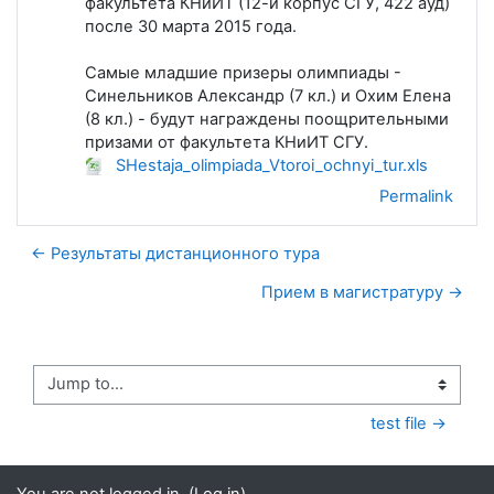
факультета КНиИТ (12-й корпус СГУ, 422 ауд)
после 30 марта 2015 года.
Самые младшие призеры олимпиады -
Синельников Александр (7 кл.) и Охим Елена
(8 кл.) - будут награждены поощрительными
призами от факультета КНиИТ СГУ.
SHestaja_olimpiada_Vtoroi_ochnyi_tur.xls
Permalink
← Результаты дистанционного тура
Прием в магистратуру →
Jump to...
test file →